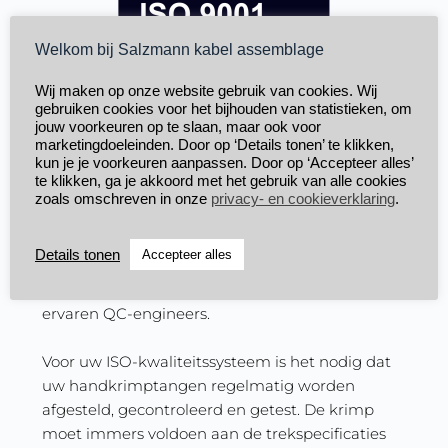
Welkom bij Salzmann kabel assemblage
Wij maken op onze website gebruik van cookies. Wij
gebruiken cookies voor het bijhouden van statistieken, om
jouw voorkeuren op te slaan, maar ook voor
marketingdoeleinden. Door op ‘Details tonen’ te klikken,
Kalibreren en testen
kun je je voorkeuren aanpassen. Door op ‘Accepteer alles’
te klikken, ga je akkoord met het gebruik van alle cookies
Bij Salzmann hebben we kwaliteit hoog in het 
zoals omschreven in onze
privacy- en cookieverklaring
.
vaandel staan. Elk product dat geassembleerd 
wordt, ondergaat een kwaliteitscontrole. Om 
Details tonen
Accepteer alles
deze kwaliteit te kunnen waarborgen, beschikt 
Salzmann over verschillende testapparatuur en 
ervaren QC-engineers.
Voor uw ISO-kwaliteitssysteem is het nodig dat 
uw handkrimptangen regelmatig worden 
afgesteld, gecontroleerd en getest. De krimp 
moet immers voldoen aan de trekspecificaties 